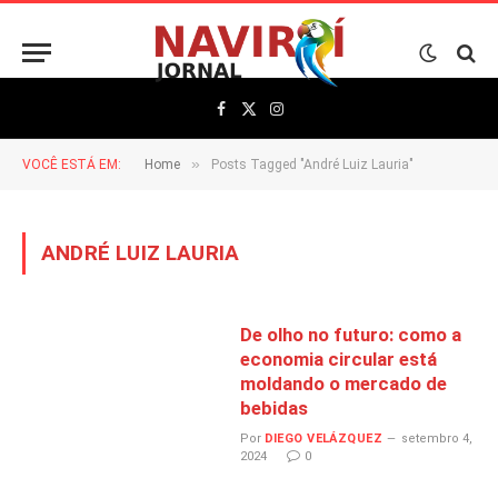
Facebook
X
Instagram
(Twitter)
»
VOCÊ ESTÁ EM:
Home
Posts Tagged "André Luiz Lauria"
ANDRÉ LUIZ LAURIA
De olho no futuro: como a
economia circular está
moldando o mercado de
bebidas
Por
DIEGO VELÁZQUEZ
setembro 4,
2024
0