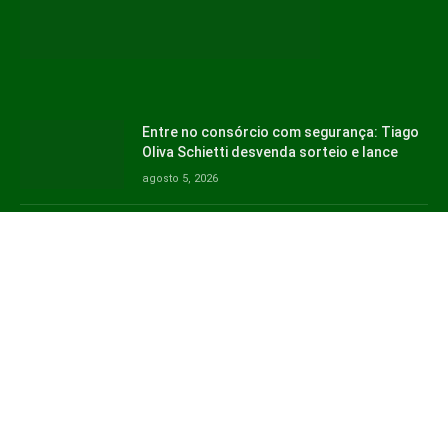
Entre no consórcio com segurança: Tiago
Oliva Schietti desvenda sorteio e lance
agosto 5, 2026
O Flamengo tem dois hinos oficiais, e o
mais famoso não foi o primeiro, relembra
Mário Augusto de Castro
julho 30, 2026
Copyright © 2026. Jornal Naviraí -
contato@jornalnavirai.com.br
- tel.
(11)91754-6532