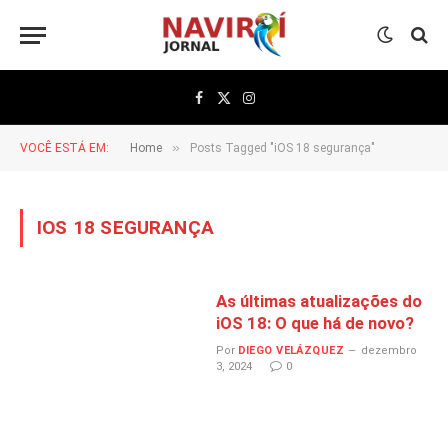
Facebook
X
Instagram
(Twitter)
»
VOCÊ ESTÁ EM:
Home
Posts Tagged "iOS 18 segurança"
IOS 18 SEGURANÇA
As últimas atualizações do
iOS 18: O que há de novo?
Por
DIEGO VELÁZQUEZ
dezembro
3, 2024
0