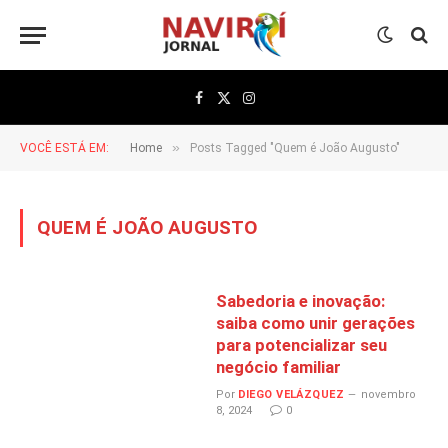
Facebook
X
Instagram
(Twitter)
»
VOCÊ ESTÁ EM:
Home
Posts Tagged "Quem é João Augusto"
QUEM É JOÃO AUGUSTO
Sabedoria e inovação:
saiba como unir gerações
para potencializar seu
negócio familiar
Por
DIEGO VELÁZQUEZ
novembro
8, 2024
0