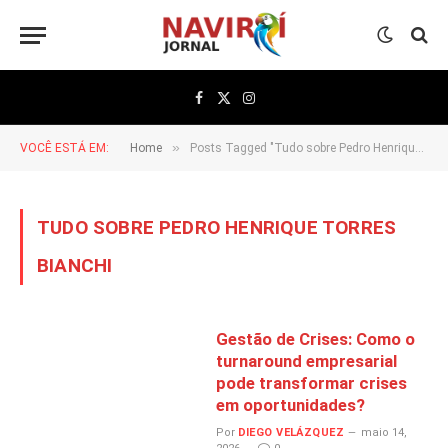
Facebook
X
Instagram
(Twitter)
»
VOCÊ ESTÁ EM:
Home
Posts Tagged "Tudo sobre Pedro Henrique Torres Bianchi"
TUDO SOBRE PEDRO HENRIQUE TORRES
BIANCHI
Gestão de Crises: Como o
turnaround empresarial
pode transformar crises
em oportunidades?
Por
DIEGO VELÁZQUEZ
maio 14,