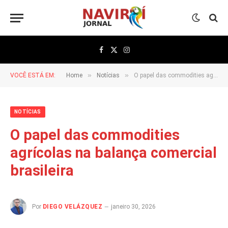
Facebook
X
Instagram
(Twitter)
»
»
VOCÊ ESTÁ EM:
Home
Notícias
O papel das commodities agrícolas na balança comercial brasileira
NOTÍCIAS
O papel das commodities
agrícolas na balança comercial
brasileira
Por
DIEGO VELÁZQUEZ
janeiro 30, 2026