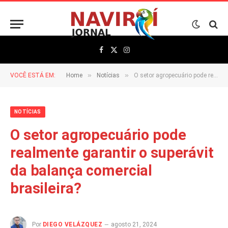
Facebook
X
Instagram
(Twitter)
»
»
VOCÊ ESTÁ EM:
Home
Notícias
O setor agropecuário pode realmente garantir o superávit da balança comercial brasileira?
NOTÍCIAS
O setor agropecuário pode
realmente garantir o superávit
da balança comercial
brasileira?
Por
DIEGO VELÁZQUEZ
agosto 21, 2024