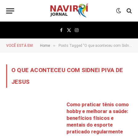
Facebook
X
Instagram
(Twitter)
»
VOCÊ ESTÁ EM:
Home
Posts Tagged "O que aconteceu com Sidnei Piva de Jesus"
O QUE ACONTECEU COM SIDNEI PIVA DE
JESUS
Como praticar tênis como
hobby e melhorar a saúde:
benefícios físicos e
mentais do esporte
praticado regularmente