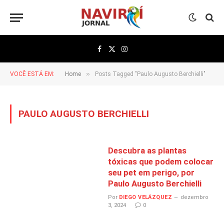
Facebook
X
Instagram
(Twitter)
»
VOCÊ ESTÁ EM:
Home
Posts Tagged "Paulo Augusto Berchielli"
PAULO AUGUSTO BERCHIELLI
Descubra as plantas
tóxicas que podem colocar
seu pet em perigo, por
Paulo Augusto Berchielli
Por
DIEGO VELÁZQUEZ
dezembro
3, 2024
0