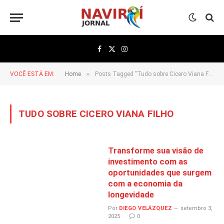
Facebook
X
Instagram
(Twitter)
»
VOCÊ ESTÁ EM:
Home
Posts Tagged "Tudo sobre Cicero Viana Filho"
TUDO SOBRE CICERO VIANA FILHO
Transforme sua visão de
investimento com as
oportunidades que surgem
com a economia da
longevidade
Por
DIEGO VELÁZQUEZ
setembro 3,
2025
0