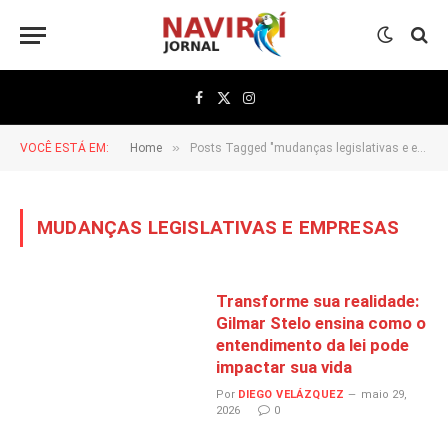
Facebook
X
Instagram
(Twitter)
»
VOCÊ ESTÁ EM:
Home
Posts Tagged "mudanças legislativas e empresas"
MUDANÇAS LEGISLATIVAS E EMPRESAS
Transforme sua realidade:
Gilmar Stelo ensina como o
entendimento da lei pode
impactar sua vida
Por
DIEGO VELÁZQUEZ
maio 29,
2026
0